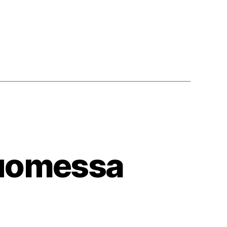
Suomessa
on
No