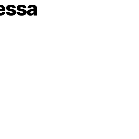
essa
on
Visa
kasinot
Suomessa