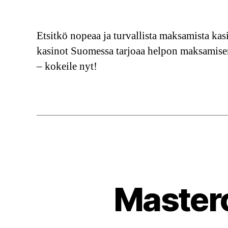
Etsitkö nopeaa ja turvallista maksamista ka
kasinot Suomessa tarjoaa helpon maksamisen
– kokeile nyt!
Master