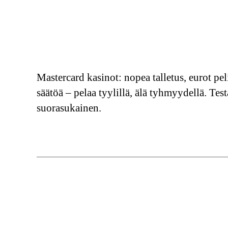
Mastercard kasinot: nopea talletus, eurot pelit
säätöä – pelaa tyylillä, älä tyhmyydellä. Test
suorasukainen.