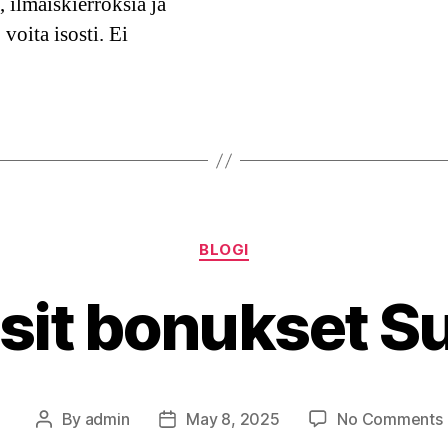
ilmaiskierroksia ja
 voita isosti. Ei
Categories
BLOGI
sit bonukset 
By
admin
May 8, 2025
No Comments
Post
Post
author
date