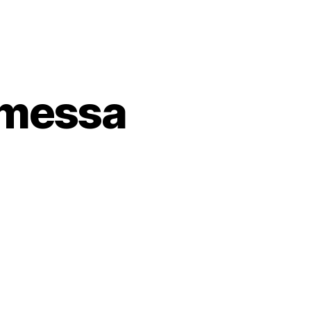
omessa
on
EcoPayz
kasinot
Suomessa