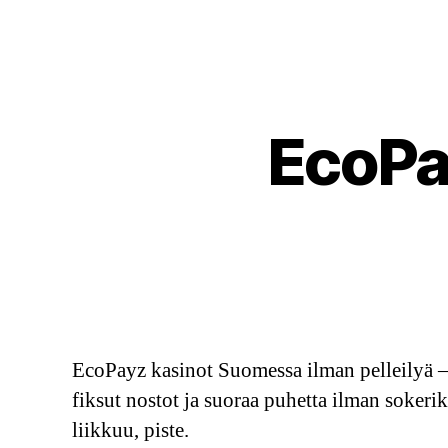
EcoPa
EcoPayz kasinot Suomessa ilman pelleilyä – 
fiksut nostot ja suoraa puhetta ilman sokeri
liikkuu, piste.